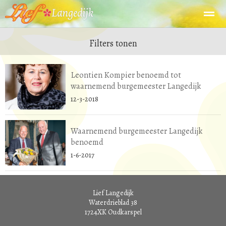
Filters tonen
Leontien Kompier benoemd tot
Home
Zoeken
Nieuws
Agenda
Fo
waarnemend burgemeester Langedijk
12-3-2018
Waarnemend burgemeester Langedijk
benoemd
1-6-2017
Lief Langedijk
Waterdrieblad 38
1724XK
Oudkarspel