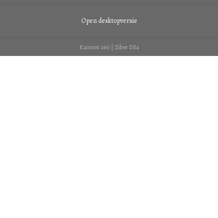
Open desktopversie
Kantoor 260 |
Ziber DS4