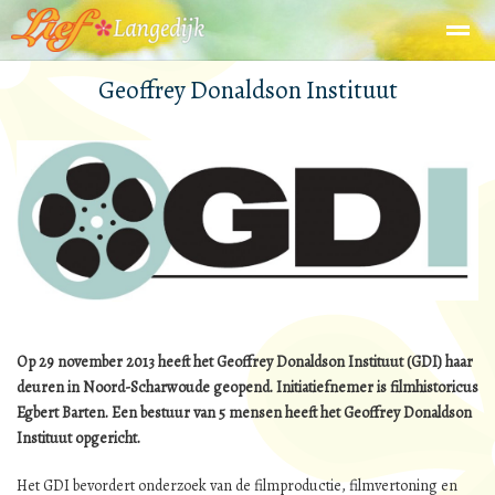
Geoffrey Donaldson Instituut
Home
Zoeken
Nieuws
Agenda
Fo
Op 29 november 2013 heeft het Geoffrey Donaldson Instituut (GDI) haar
deuren in Noord-Scharwoude geopend. Initiatiefnemer is filmhistoricus
Egbert Barten. Een bestuur van 5 mensen heeft het Geoffrey Donaldson
Instituut opgericht.
Het GDI bevordert onderzoek van de filmproductie, filmvertoning en