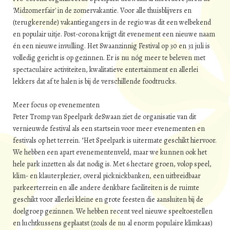
'Midzomerfair' in de zomervakantie. Voor alle thuisblijvers en
(terugkerende) vakantiegangers in de regio was dit een welbekend
en populair uitje. Post-corona krijgt dit evenement een nieuwe naam
én een nieuwe invulling. Het Swaanzinnig Festival op 30 en 31 juli is
volledig gericht is op gezinnen. Er is nu nóg meer te beleven met
spectaculaire activiteiten, kwalitatieve entertainment en allerlei
lekkers dat af te halen is bij de verschillende foodtrucks.
Meer focus op evenementen
Peter Tromp van Speelpark deSwaan ziet de organisatie van dit
vernieuwde festival als een startsein voor meer evenementen en
festivals op het terrein. "Het Speelpark is uitermate geschikt hiervoor.
We hebben een apart evenementenveld, maar we kunnen ook het
hele park inzetten als dat nodig is. Met 6 hectare groen, volop speel,
klim- en klauterplezier, overal picknickbanken, een uitbreidbaar
parkeerterrein en alle andere denkbare faciliteiten is de ruimte
geschikt voor allerlei kleine en grote feesten die aansluiten bij de
doelgroep gezinnen. We hebben recent veel nieuwe speeltoestellen
en luchtkussens geplaatst (zoals de nu al enorm populaire klimkaas)