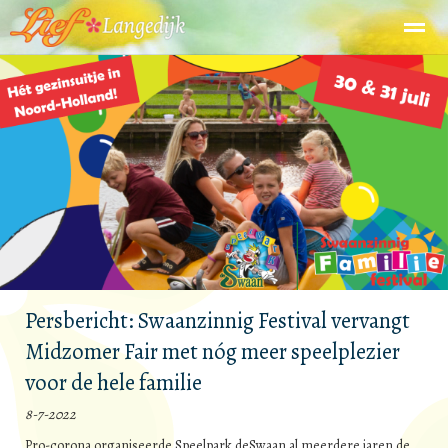
Home
Zoeken
Nieuws
Agenda
Fo
Persbericht: Swaanzinnig Festival vervangt
Midzomer Fair met nóg meer speelplezier
voor de hele familie
8-7-2022
Pro-corona organiseerde Speelpark deSwaan al meerdere jaren de