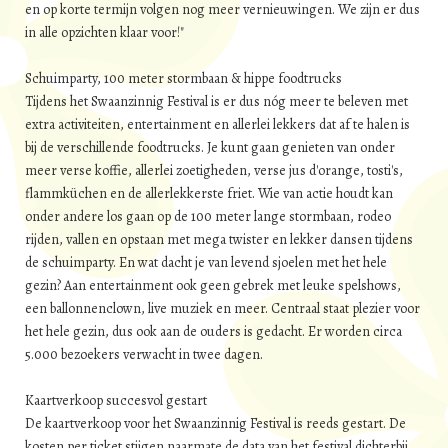
en op korte termijn volgen nog meer vernieuwingen. We zijn er dus
in alle opzichten klaar voor!"
Schuimparty, 100 meter stormbaan & hippe foodtrucks
Tijdens het Swaanzinnig Festival is er dus nóg meer te beleven met
extra activiteiten, entertainment en allerlei lekkers dat af te halen is
bij de verschillende foodtrucks. Je kunt gaan genieten van onder
meer verse koffie, allerlei zoetigheden, verse jus d'orange, tosti's,
flammküchen en de allerlekkerste friet. Wie van actie houdt kan
onder andere los gaan op de 100 meter lange stormbaan, rodeo
rijden, vallen en opstaan met mega twister en lekker dansen tijdens
de schuimparty. En wat dacht je van levend sjoelen met het hele
gezin? Aan entertainment ook geen gebrek met leuke spelshows,
een ballonnenclown, live muziek en meer. Centraal staat plezier voor
het hele gezin, dus ook aan de ouders is gedacht. Er worden circa
5.000 bezoekers verwacht in twee dagen.
Kaartverkoop succesvol gestart
De kaartverkoop voor het Swaanzinnig Festival is reeds gestart. De
kosten per ticket stijgen naarmate de data van het festival dichterbij