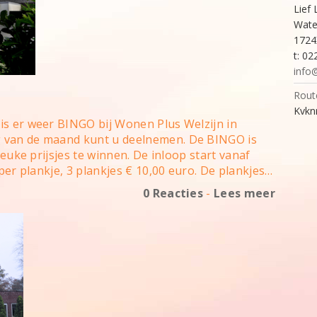
Lief 
Wate
1724
t: 0
info@
Rout
Kvknr
is er weer BINGO bij Wonen Plus Welzijn in
 van de maand kunt u deelnemen. De BINGO is
leuke prijsjes te winnen. De inloop start vanaf
 per plankje, 3 plankjes € 10,00 euro. De plankjes…
0 Reacties
-
Lees meer