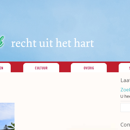
Laa
Zoek
U he
Con