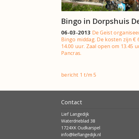
Bingo in Dorpshuis D
06-03-2013
De Geist organisee
Bingo middag. De kosten zijn € 
14.00 uur. Zaal open om 13.45 uu
Pancras.
bericht 1 t/m 5
Contact
Lief Langedijk
Waterdrieblad 38
1724XK Oudkarspel
info@lieflangedijk.nl