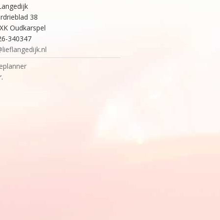
Langedijk
rdrieblad 38
XK Oudkarspel
226-340347
lieflangedijk.nl
eplanner
.