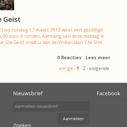
e Geist
rt op zondag 17 maart 2013 weer een gezellige
6,00 voor 6 rondes. Aanvang van deze middag is
r. De Geist vindt u aan de Vinkenlaan 7 te Sint
0 Reacties
-
Lees meer
vorige
-
1
-
2
-
volgende
Nieuwsbrief
Facebook
Zoeken