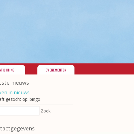
tste nieuws
en in nieuws
eft gezocht op: bingo
Zoek
tactgegevens