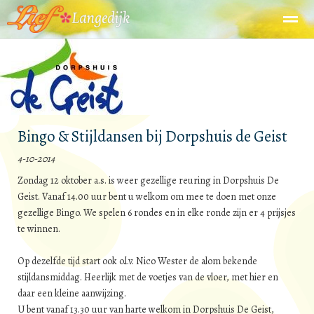
Home
Zoeken
Nieuws
Agenda
Fo
Bingo & Stijldansen bij Dorpshuis de Geist
4-10-2014
Zondag 12 oktober a.s. is weer gezellige reuring in Dorpshuis De
Geist. Vanaf 14.00 uur bent u welkom om mee te doen met onze
gezellige Bingo. We spelen 6 rondes en in elke ronde zijn er 4 prijsjes
te winnen.
Op dezelfde tijd start ook o.l.v. Nico Wester de alom bekende
stijldansmiddag. Heerlijk met de voetjes van de vloer, met hier en
daar een kleine aanwijzing.
U bent vanaf 13.30 uur van harte welkom in Dorpshuis De Geist,