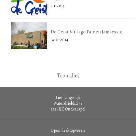
6-1-2015
De Geist Vintage Fair en Jamsessie
14-11-2014
Toon alles
Lief Langedijk
Waterdrieblad 38
1724XK
Oudkarspel
Open desktopversie