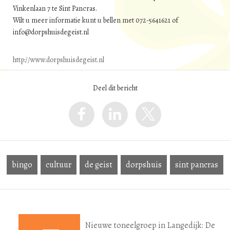
Vinkenlaan 7 te Sint Pancras.
Wilt u meer informatie kunt u bellen met 072-5641621 of
info@dorpshuisdegeist.nl
http://www.dorpshuisdegeist.nl
Deel dit bericht
bingo
cultuur
de geist
dorpshuis
sint pancras
Nieuwe toneelgroep in Langedijk: De