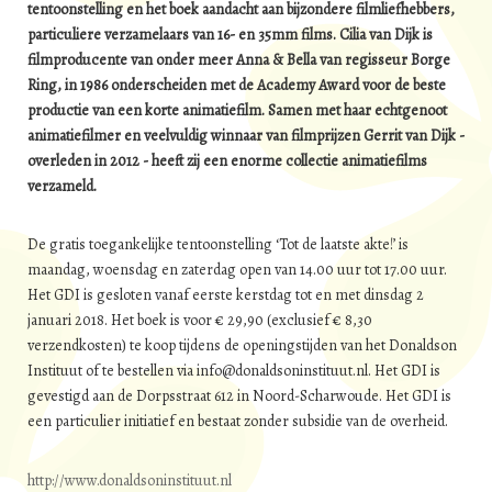
tentoonstelling en het boek aandacht aan bijzondere filmliefhebbers,
particuliere verzamelaars van 16- en 35mm films. Cilia van Dijk is
filmproducente van onder meer Anna & Bella van regisseur Borge
Ring, in 1986 onderscheiden met de Academy Award voor de beste
productie van een korte animatiefilm. Samen met haar echtgenoot
animatiefilmer en veelvuldig winnaar van filmprijzen Gerrit van Dijk -
overleden in 2012 - heeft zij een enorme collectie animatiefilms
verzameld.
De gratis toegankelijke tentoonstelling ‘Tot de laatste akte!’ is
maandag, woensdag en zaterdag open van 14.00 uur tot 17.00 uur.
Het GDI is gesloten vanaf eerste kerstdag tot en met dinsdag 2
januari 2018. Het boek is voor € 29,90 (exclusief € 8,30
verzendkosten) te koop tijdens de openingstijden van het Donaldson
Instituut of te bestellen via info@donaldsoninstituut.nl. Het GDI is
gevestigd aan de Dorpsstraat 612 in Noord-Scharwoude. Het GDI is
een particulier initiatief en bestaat zonder subsidie van de overheid.
http://www.donaldsoninstituut.nl