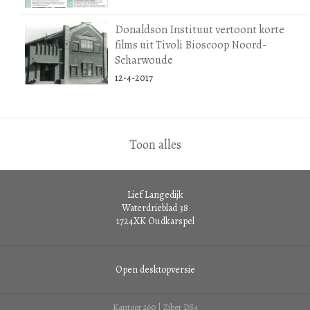
Donaldson Instituut vertoont korte
films uit Tivoli Bioscoop Noord-
Scharwoude
12-4-2017
Toon alles
Lief Langedijk
Waterdrieblad 38
1724XK
Oudkarspel
Open desktopversie
Kantoor 260 |
Ziber DS4